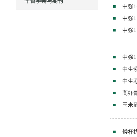
平台学会与期刊
中强
中强
中强
中强
中生
中生
高虾青
玉米
矮杆