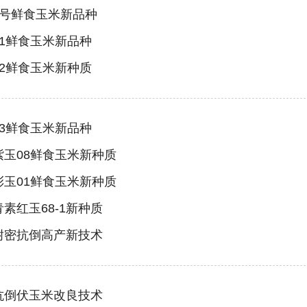
1号鲜食玉米新品种
11鲜食玉米新品种
12鲜食玉米新种质
13鲜食玉米新品种
紫玉08鲜食玉米新种质
彩玉01鲜食玉米新种质
素红玉68-1新种质
耐密抗倒高产新技术
抗倒伏玉米改良技术