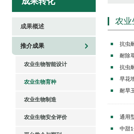
成果转化
农业
成果概述
抗虫耐
推介成果
耐除
农业生物智能设计
抗虫耐
早花增
农业生物育种
耐旱玉
农业生物制造
通用
农业生物安全评价
中甜