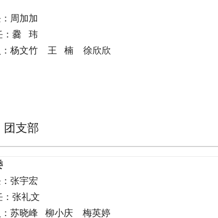
任：周加加
任：爨 玮
员：杨文竹 王 楠 徐欣欣
、团支部
委
任：张宇宏
任：张礼文
员：苏晓峰 柳小庆 梅英婷