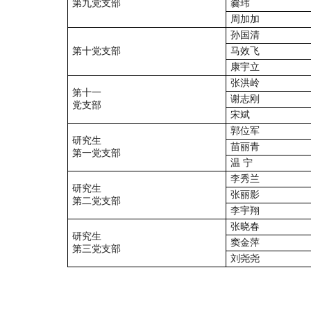
第九党支部
爨玮
周加加
孙国清
第十党支部
马效飞
康宇立
张洪岭
第十一
谢志刚
党支部
宋斌
郭位军
研究生
苗丽青
第一党支部
温 宁
李秀兰
研究生
张丽影
第二党支部
李宇翔
张晓春
研究生
窦金萍
第三党支部
刘尧尧