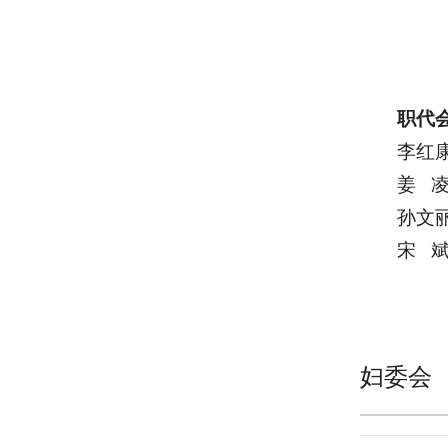
副
委
职代
李红
姜 
孙文
宋
妇委会