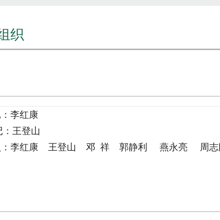
组织
记：
李红康
记：
王登山
员：
李红康
王登山
邓 祥 郭静利 燕永亮 周