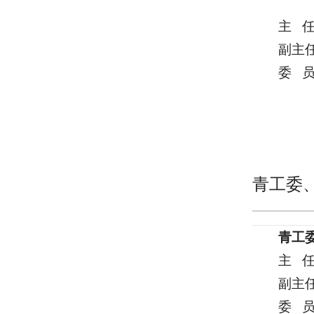
主 
副主
委 
青工委
青工
主 
副主
委 