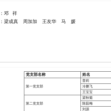
记：邓 祥
员：梁成真 周加加 王友华 马 媛
党支部名称
姓名
普莉
第一党支部
冷鹏飞
王宝宝
梁秋菊
第二党支部
陈茹梅
刘源