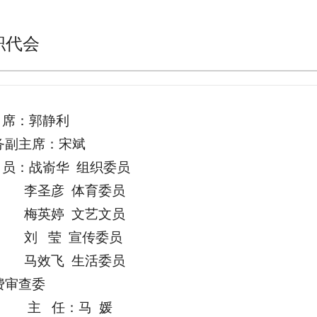
职代会
席：郭静利
副主席：宋斌
员：战嵛华 组织委员
圣彦 体育委员
英婷 文艺文员
 莹 宣传委员
效飞 生活委员
审查委
 任：马 媛