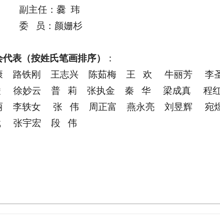
主任：爨 玮
 员：颜姗杉
会代表（按姓氏笔画排序）
：
康 路铁刚 王志兴 陈茹梅
王 欢 牛丽芳 
凌 徐妙云
普 莉
张执金 秦 华
梁成真 程
丽 李轶女 张 伟
周正富
燕永亮 刘昱辉
宛
 斌
张宇宏
段 伟