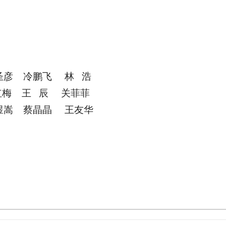
李圣彦
冷鹏飞 林 浩
红梅
王 辰 关菲菲
煜嵩 蔡晶晶 王友华