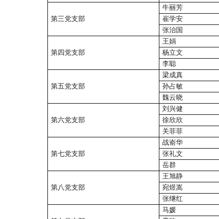
牛丽芳
第三党支部
崔学安
张治国
王娟
第四党支部
杨立文
李聪
梁成真
第五党支部
孙占敏
魏云晓
刘兴健
第六党支部
徐欣欣
关菲菲
战嵛华
第七党支部
张礼文
岳群
王旭静
第八党支部
宛煜嵩
张继红
马媛