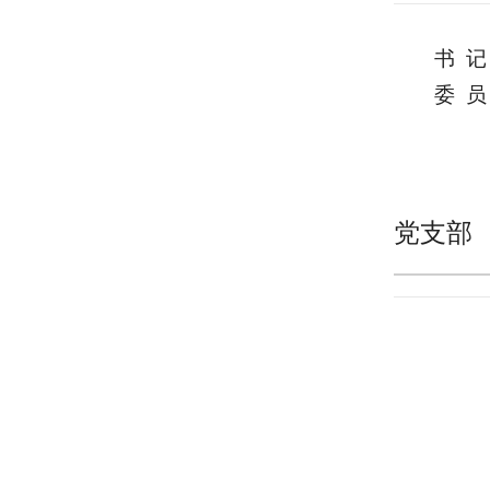
书 
委 
党支部