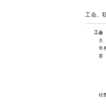
工会、
工会
主 
常务
委 
李
梅
刘
马
经费
主