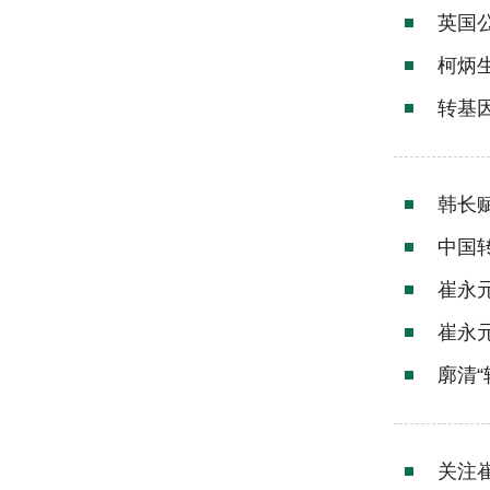
英国公
柯炳
转基
韩长
中国
崔永
崔永
廓清
关注