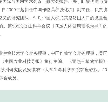
在国际与国内学术会议上做大会报告。关于叶酸代谢与氮
。自
2009
年起担任中国作物营养强化项目副主任，负责协
交叉的研究团队，针对中国人群尤其是贫困人口的微量营
响。第
535
次香山科学会议《满足人体健康需求为导向的
。
业生物技术学会常务理事，中国作物学会常务理事，美国
；《中国农业科技导报》执行主编、
《亚热带植物学报》
学苏州研究院及安徽农业大学生命科学学院客座教授。
20
事会成员。