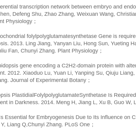
ferential transcription network between embryo and end
Chen, Defeng Shu, Zhao Zhang, Weixuan Wang, Christian
nt Physiology
；
ochondrial folylpolyglutamatesynthetase Gene is required
psis. 2013. Ling Jiang, Yanyan Liu, Hong Sun, Yueting
nliu Fan, Chunyi Zhang. Plant Physiology
；
idopsis gene encoding a C2H2-domain protein with altern
t. 2012. Xiaoduo Lu, Yuan Li, Yanping Su, Qiuju Lian
ng. Journal of Experimental Botany
；
psis PlastidialFolylpolyglutamateSynthetase Is Requir
ent in Darkness. 2014. Meng H, Jiang L, Xu B, Guo W,
Is Essential for Embryogenesis Due to Its Influence on 
u Y, Liang Q,Chunyi Zhang. PLoS One
；