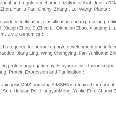
ional and regulatory characterization of Arabidopsis 
 Zhen, Yunliu Fan, Chunyi Zhang*, Lei Wang* Planta
；
wide identification, classification and expression profi
. Xiaojin Zhou, SuZhen Li, Qianqian Zhao, Xiaoqing Li
n*. BMC Genomics
；
is required for normal embryo development and influenc
Xiaoduo, Jiang Ling, Wang Chongying, Fan Yunliuand Zh
ing protein aggregation by its hyper-acidic fusion cogna
ng. Protein Expression and Purification
；
rabidopsisMutS homolog AtMSH5 is required for normal m
n Sun, Huijuan Pei, HongyanMeng, Yunliu Fan, Chunyi 