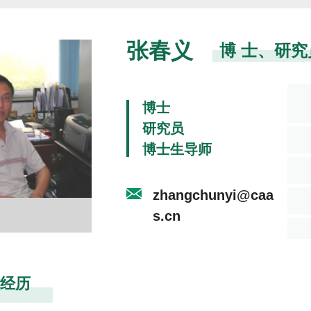
张春义
博 士、研
博士
研究员
博士生导师
zhangchunyi@caa
s.cn
经历