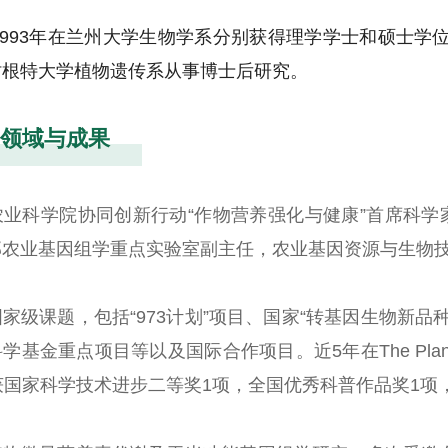
和1993年在兰州大学生物学系分别获得理学学士和硕士学位，
时根特大学植物遗传系从事博士后研究。
领域与成果
农业科学院协同创新行动
“
作物营养强化与健康
”
首席科学
部农业基因组学重点实验室副主任，农业基因资源与生物
国家级课题，包括
“973
计划
”
项目、国家
“
转基因生物新品
科学基金重点项目等以及国际合作项目。近
5
年在
The Plan
获国家科学技术进步二等奖
1
项，全国优秀科普作品奖
1
项