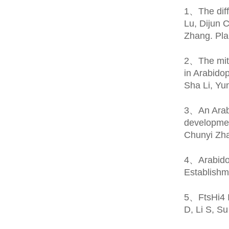
1
、
The dif
Lu, Dijun 
Zhang. Pla
2
、
The mit
in Arabido
Sha Li, Yu
3
、
An Arab
developmen
Chunyi Zha
4
、
Arabido
Establishm
5
、
FtsHi4 
D, Li S, S