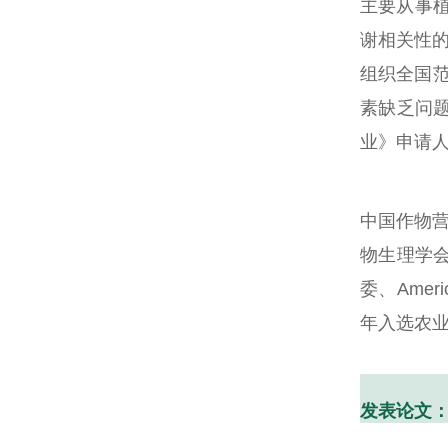
主要从事
谢相关性
组织全国
素缺乏问
业》申请
中国作物
物生理学
委、
Americ
年入选农
发表论文