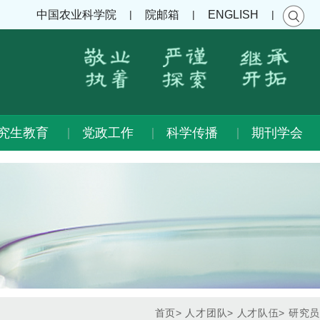
|
|
|
中国农业科学院
院邮箱
ENGLISH
究生教育
党政工作
科学传播
期刊学会
首页
>
人才团队
>
人才队伍
>
研究员