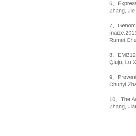
6
、
Express
Zhang, Jie
7
、
Genome-
maize.2013
Rumei Che
8
、
EMB1211
Qiuju, Lu 
9
、
Prevent
Chunyi Zha
10
、
The A
Zhang, Jia