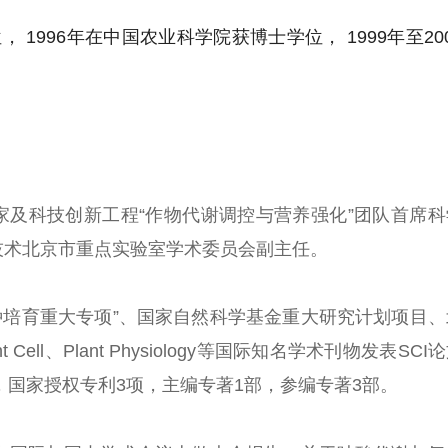
 1996年在中国农业科学院获博士学位， 1999年至20
家及科技创新工程
“
作物代谢调控与营养强化
”
团队首席科
技术北京市重点实验室学术委员会副主任。
种培育重大专项
”
、国家自然科学基金重大研究计划项目、
t Cell
、
Plant Physiology
等国际知名学术刊物发表
SCI
论
，国家授权专利
3
项，主编专著
1
部，参编专著
3
部。