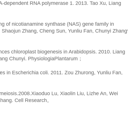
RNA-dependent RNA polymerase 1. 2013. Tao Xu, Liang
ling of nicotianamine synthase (NAS) gene family in
u, Shaojun Zhang, Cheng Sun, Yunliu Fan, Chunyi Zhang
es chloroplast biogenesis in Arabidopsis. 2010. Liang
ang Chunyi. PhysiologiaPlantarum
；
tes in Escherichia coli. 2011. Zou Zhurong, Yunliu Fan,
eiosis.2008.Xiaoduo Lu, Xiaolin Liu, Lizhe An, Wei
Zhang. Cell Research
。