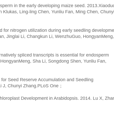
osperm in the early developing maize seed. 2013.Xiaodu
 Klukas, Ling-ling Chen, Yunliu Fan, Ming Chen, Chuny
 for nitrogen utilization during early seedling developm
 Han, Jinglai Li, Changkun Li, WenzhuGuo, HongyanMeng,
atively spliced transcripts is essential for endosperm
g, HongyanMeng, Sha Li, Songdong Shen, Yunliu Fan,
ed for Seed Reserve Accumulation and Seedling
 Li J, Chunyi Zhang.PLoS One
；
Chloroplast Development in Arabidopsis. 2014. Lu X, Zha