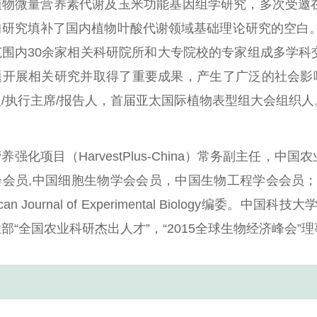
植物微量营养素代谢及玉米功能基因组学研究，多次受邀
的研究填补了国内植物叶酸代谢领域基础理论研究的空白
范围内
30
余家相关科研院所和大专院校的专家组成多学科
题开展相关研究并取得了重要成果，产生了广泛的社会影
人
/
执行主席
/
报告人，首届亚太国际植物表型组大会组织人
营养强化项目（
HarvestPlus-China
）常务副主任，中国农
会会员
,
中国细胞生物学会会员，中国生物工程学会会员
an Journal of Experimental Biology
编委。中国科技大
业部
“
全国农业科研杰出人才
”
，
“2015
全球生物经济峰会
”
理
：