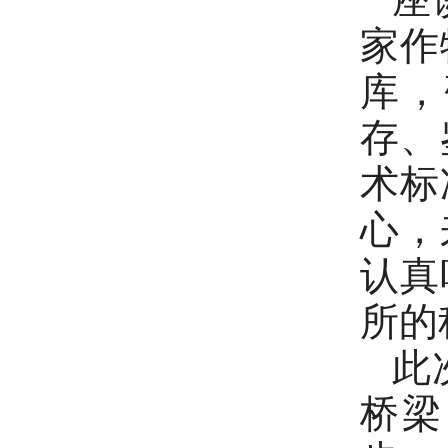
家作
库，
存、
术标
心，
认真
所的
此
桥梁