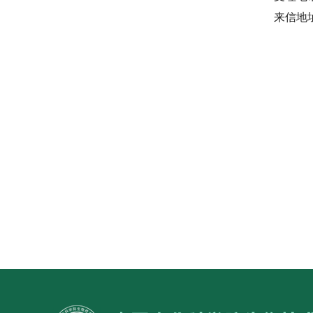
来信地
中