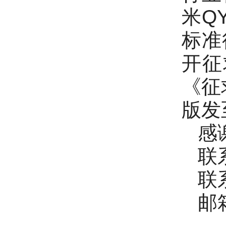
米Q
标准
开征
《征
版发
感
联
联系
邮箱